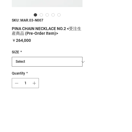
SKU: MAR.03-N007
PINA CHAIN NECKLACE NO.2 <受注生
産商品 (Pre-Order Item)>
Price
￥264,000
SIZE
*
Quantity
*
ご注文の確認後、1ヶ月以内に発送致しま
す。/ Shipped within 1 month.
Pre-Order